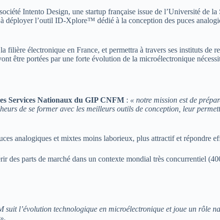
été Intento Design, une startup française issue de l’Université de la S
te à déployer l’outil ID-Xplore™ dédié à la conception des puces analogi
 filière électronique en France, et permettra à travers ses instituts de r
nt être portées par une forte évolution de la microélectronique nécessit
 des Services Nationaux du GIP CNFM
:
« notre mission est de prépar
cheurs de se former avec les meilleurs outils de conception, leur permet
ces analogiques et mixtes moins laborieux, plus attractif et répondre ef
érir des parts de marché dans un contexte mondial très concurrentiel 
suit l’évolution technologique en microélectronique et joue un rôle nat
».