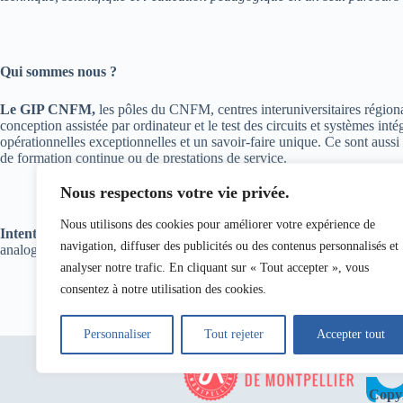
Qui sommes nous ?
Le GIP CNFM,
les pôles du CNFM, centres interuniversitaires régiona
conception assistée par ordinateur et le test des circuits et systèmes i
opérationnelles exceptionnelles et un savoir-faire unique. Ce sont aussi
de formation continue ou de prestations de service.
Nous respectons votre vie privée.
Nous utilisons des cookies pour améliorer votre expérience de
Intento Design
, une startup française, issue de +30 ans de recherche co
navigation, diffuser des publicités ou des contenus personnalisés et
analogiques et mixtes. Les logiciels INTENTO viennent compléter les fl
analyser notre trafic. En cliquant sur « Tout accepter », vous
consentez à notre utilisation des cookies.
Personnaliser
Tout rejeter
Accepter tout
Copyr