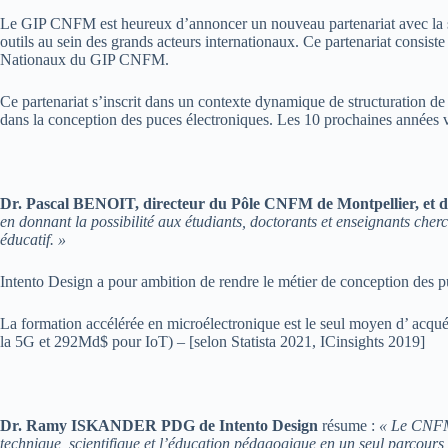
Le GIP CNFM est heureux d’annoncer un nouveau partenariat avec la soci
outils au sein des grands acteurs internationaux. Ce partenariat consis
Nationaux du GIP CNFM.
Ce partenariat s’inscrit dans un contexte dynamique de structuration de la
dans la conception des puces électroniques. Les 10 prochaines années vo
Dr. Pascal BENOIT, directeur du Pôle CNFM de Montpellier, et
en donnant la possibilité aux étudiants, doctorants et enseignants cher
éducatif. »
Intento Design a pour ambition de rendre le métier de conception des pu
La formation accélérée en microélectronique est le seul moyen d’ acqu
la 5G et 292Md$ pour IoT) – [selon Statista 2021, ICinsights 2019]
Dr. Ramy ISKANDER PDG de Intento Design
résume :
« Le CNFM 
technique, scientifique et l’éducation pédagogique en un seul parcours 