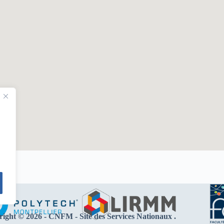
ight © 2026 -
CNFM
- Site des Services Nationaux .