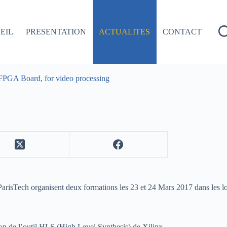
EIL
PRESENTATION
ACTUALITES
CONTACT
PGA Board, for video processing
isTech organisent deux formations les 23 et 24 Mars 2017 dans les 
ion de l’outil HLS (High Level Synthesis) de Xilinx.