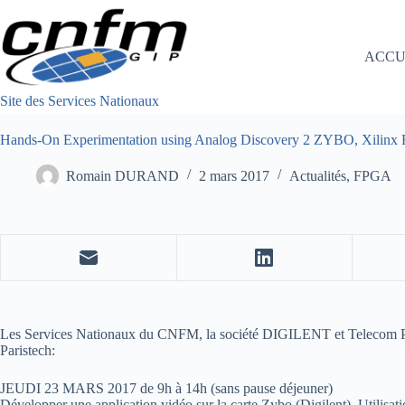
Passer
au
contenu
ACCU
Site des Services Nationaux
Hands-On Experimentation using Analog Discovery 2 ZYBO, Xilinx F
Romain DURAND
2 mars 2017
Actualités
,
FPGA
Les Services Nationaux du CNFM, la société DIGILENT et Telecom Par
Paristech:
JEUDI 23 MARS 2017 de 9h à 14h (sans pause déjeuner)
Développer une application vidéo sur la carte Zybo (Digilent). Utilisat