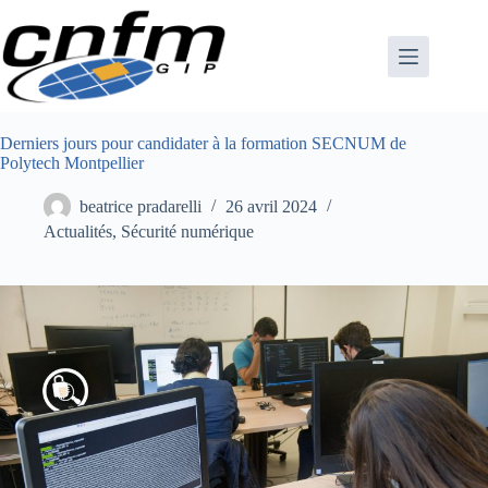
Passer
au
contenu
Derniers jours pour candidater à la formation SECNUM de
Polytech Montpellier
beatrice pradarelli
26 avril 2024
Actualités
,
Sécurité numérique