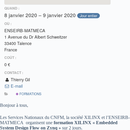
QUAND :
8 janvier 2020 – 9 janvier 2020
Jour entier
OÙ :
ENSEIRB-MATMECA
1 Avenue du Dr Albert Schweitzer
33400 Talence
France
COÛT :
0 €
CONTACT :
Thierry Gil
E-mail
FORMATIONS
Bonjour à tous,
Les Services Nationaux du CNFM, la société XILINX et l’ENSEIRB-
MATMECA organisent une
formation XILINX « Embedded
System Design Flow on Zynq »
sur 2 jours.