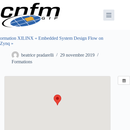
Passer
au
contenu
ormation XILINX « Embedded System Design Flow on
Zynq »
beatrice pradarelli
29 novembre 2019
Formations