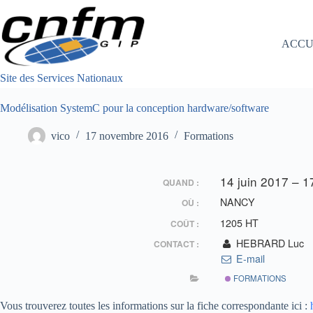
Passer
au
contenu
ACCU
Site des Services Nationaux
Modélisation SystemC pour la conception hardware/software
vico
17 novembre 2016
Formations
14 juin 2017 – 1
QUAND :
NANCY
OÙ :
1205 HT
COÛT :
HEBRARD Luc
CONTACT :
E-mail
FORMATIONS
Vous trouverez toutes les informations sur la fiche correspondante ici :