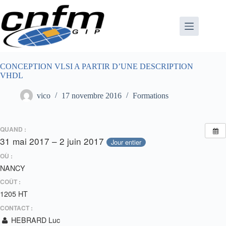
Passer
au
contenu
CONCEPTION VLSI A PARTIR D’UNE DESCRIPTION
VHDL
vico
17 novembre 2016
Formations
QUAND :
31 mai 2017 – 2 juin 2017
Jour entier
OÙ :
NANCY
COÛT :
1205 HT
CONTACT :
HEBRARD Luc